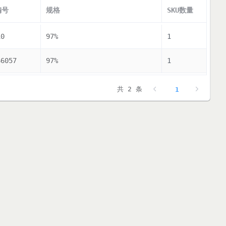
编号
规格
SKU数量
10
97%
1
66057
97%
1
共 2 条
1