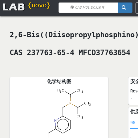
2,6-Bis((Diisopropylphosph
CAS 237763-65-4 MFCD37763654
化学结构图
安
Res
-
供
96-