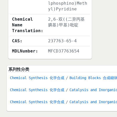
lphosphino)Meth
yl)Pyridine
Chemical
2,6-双((二异丙基
Name
膦基)甲基)吡啶
Translation:
CAS:
237763-65-4
MDLNumber:
MFCD37763654
系列性分类
Chemical Synthesis 化学合成
Building Blocks 合成砌
Chemical Synthesis 化学合成
Catalysis and Inorg
Chemical Synthesis 化学合成
Catalysis and Inorg