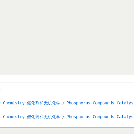
块
anic Chemistry 催化剂和无机化学
Phosphorus Compounds Cat
anic Chemistry 催化剂和无机化学
Phosphorus Compounds Cat