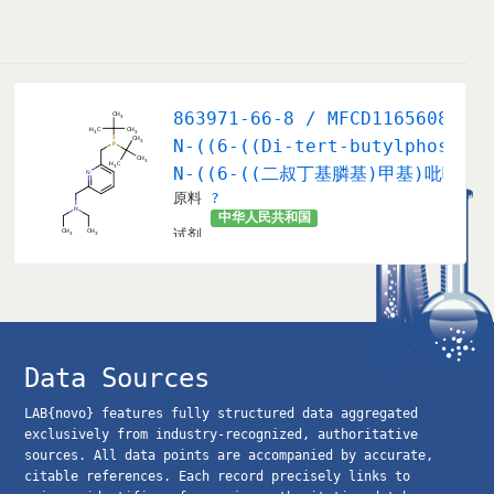
863971-66-8 / MFCD11656080
)pyridine
N-((6-((Di-tert-butylphosphin
N-((6-((二叔丁基膦基)甲基)吡啶-2
原料
?
中华人民共和国
试剂
Data Sources
LAB{novo} features fully structured data aggregated
exclusively from industry-recognized, authoritative
sources. All data points are accompanied by accurate,
citable references. Each record precisely links to