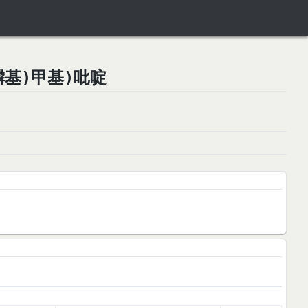
丙基膦基)甲基)吡啶