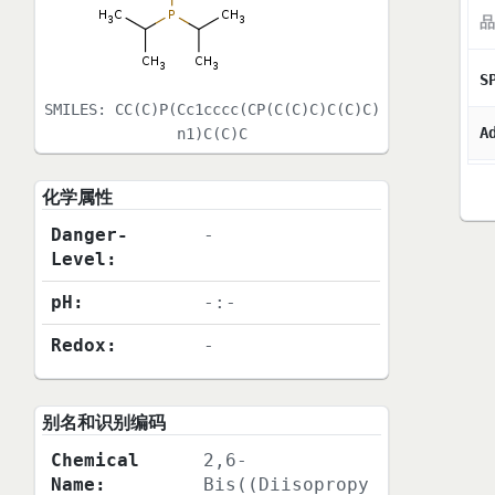
品
S
SMILES:
CC(C)P(Cc1cccc(CP(C(C)C)C(C)C)
A
n1)C(C)C
化学属性
Danger-
-
Level:
pH:
-:-
Redox:
-
别名和识别编码
Chemical
2,6-
Name:
Bis((Diisopropy