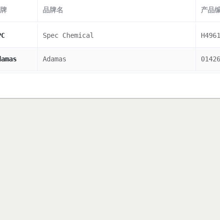
牌
品牌名
产品
PC
Spec Chemical
H496
damas
Adamas
0142