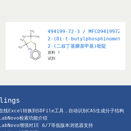
494199-72-3 / MFCD94199723
hino)Methyl)Pyridine
2-(Di-t-butylphosphinomethyl
2-(二叔丁基膦基甲基)吡啶
原料
?
试剂
lings
在线Excel转换到SDFile工具，自动识别CAS生成分子结构
LabNovo检索功能介绍
LabNovo增强对IE 6/7等低版本浏览器支持