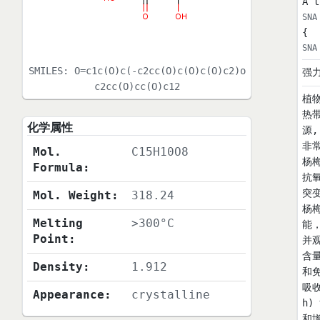
A t
SNA
{
SNA
SMILES:
O=c1c(O)c(-c2cc(O)c(O)c(O)c2)o
强
c2cc(O)cc(O)c12
植
热
化学属性
源
非
Mol.
C15H10O8
杨
Formula:
抗
突变
Mol. Weight:
318.24
杨梅
Melting
>300°C
能
Point:
并
含
Density:
1.912
和
吸收
Appearance:
crystalline
h
和