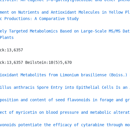
ment on Nutrients and Antioxidant Molecules in Yellow Pl
c Productions: A Comparative Study
ely Targeted Metabolomics Based on Large-Scale MS/MS Dat
Plants
ck:13,6357
ck:13,6357 Beilstein:18(5)5,670
ioxidant Metabolites from Limonium brasiliense (Boiss.) 
illus anthracis Spore Entry into Epithelial Cells Is an 
position and content of seed flavonoids in forage and gr
ect of myricetin on blood pressure and metabolic alterat
vonoids potentiate the efficacy of cytarabine through mo