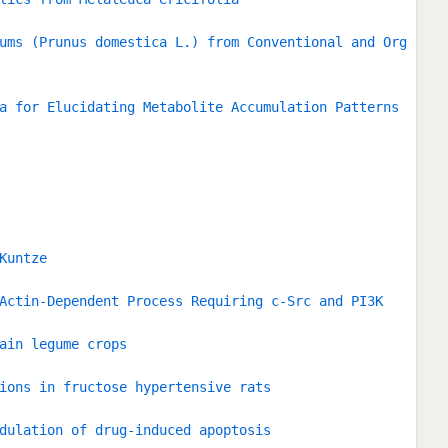
ums (Prunus domestica L.) from Conventional and Org
a for Elucidating Metabolite Accumulation Patterns
Kuntze
Actin-Dependent Process Requiring c-Src and PI3K
ain legume crops
ions in fructose hypertensive rats
dulation of drug-induced apoptosis