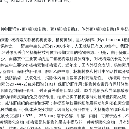
o C, Bioactive Small Molecules,
力抑制酵母α-葡(萄)糖苷酶、葡(萄)糖苷酶I、体外葡(萄)糖苷酶I和牛
物来源:杨梅素又称杨梅树皮素、杨梅黄酮，是从杨梅科(Myricacea
带果树之一，野生种生长史已有7000多年，人工栽培已有2000多年。
, 经过修剪丢弃的杨梅树枝可做为长期大量的植物来源。但是, 由于提取
常少。而藤茶中主要获得的是二氢杨梅素且资源有限, 对杨梅素的长期的
梅树皮中主要含有杨梅素和杨梅素甙。近年来，国内外研究表明，杨梅素具有
氧化作用、保肝护肝作用、解轻乙醇中毒、杨梅树皮和树叶中的活性成分
、预防龋齿、抗氧化性、消除体内自由基等多种药理活性。 杨梅素 分子结构
素(529-44-2)红外图谱(IR1) 保肝护肝作用:杨梅树皮素具有
，因而起到保肝作用。 钟正贤等采用四氯化碳、D2半乳糖胺和异硫氰酸
观察杨梅树皮素的免疫增强作用。结果证实了杨梅素能明显降低四氯化碳、
量，减轻肝组织的变性和坏死；并提高单核巨噬细胞吞噬功能和溶血素含
免疫功能低下小鼠体液免疫功能，因而起到保肝作用，为杨梅素的临床应用提
波长(乙醇)：375， 255 nm；溶于乙醇、甲醇、丙酮，可溶于热水，不溶于氯仿、
) 黄酮类化合物:杨梅素是从杨梅的果实中提取的一种黄酮类化合物，具
增殖、抗血小板活化因子、降低血糖、解除醇中毒、预防酒精肝、脂肪肝