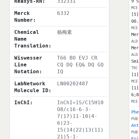
Reaxys-RN:
332331
9 S
MCE
Merck
6332
[5]
Number:
00.
MCE
Chemical
杨梅素
Mer
Name
ALD
Translation:
Mer
ALD
Wiswesser
T66 BO EVJ CR
Smi
Line
CQ DQ EQ& DQ GQ
TRC
Notation:
IQ
[1]
MCE
LabNetwork
LN00202487
[1]
Molecule ID:
6;8
MCE
InChI:
InChI=1S/C15H10
O8/c16-6-3-
Phe
7(17)11-10(4-
PUB
6)23-
Ant
15(14(22)13(11)
PUB
21)5-1-
Eri