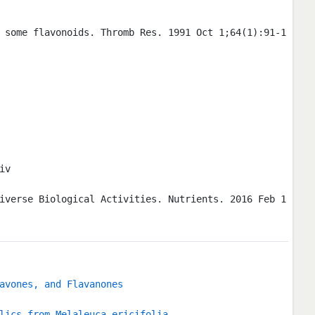
 some flavonoids. Thromb Res. 1991 Oct 1;64(1):91-1
iv
iverse Biological Activities. Nutrients. 2016 Feb 1
avones, and Flavanones
lics from Melaleuca ericifolia