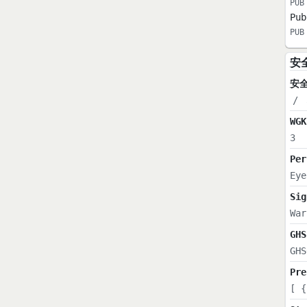
PUB
Pub
PUB
安
安
/
WGK
3
Per
Eye
Sig
War
GHS
GHS
Pre
[ {