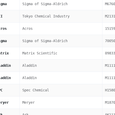
igma
Sigma of Sigma-Aldrich
M676
CI
Tokyo Chemical Industry
M213
cros
Acros
1515
igma
Sigma of Sigma-Aldrich
7005
atrix
Matrix Scientific
0983
laddin
Aladdin
M111
laddin
Aladdin
M111
PC
Spec Chemical
H158
eryer
Meryer
M187
rk
Ark
AK11