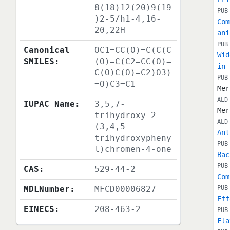
8(18)12(20)9(19
PUB
)2-5/h1-4,16-
Com
20,22H
ani
PUB
Canonical
OC1=CC(O)=C(C(C
Wid
SMILES:
(O)=C(C2=CC(O)=
in 
C(O)C(O)=C2)O3)
PUB
=O)C3=C1
Mer
ALD
IUPAC Name:
3,5,7-
Mer
trihydroxy-2-
ALD
(3,4,5-
Ant
trihydroxypheny
PUB
l)chromen-4-one
Bac
PUB
CAS:
529-44-2
Com
MDLNumber:
MFCD00006827
PUB
Eff
EINECS:
208-463-2
PUB
Fla