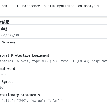
Chem --- Fluorescence in situ hybridisation analysis
全信息
全声明
36\/37\/38
 Germany
sonal Protective Equipment
shields, Gloves, type N95 (US), type P1 (EN143) respirat
nal word
ning
 Symbol
07
cautionary statements
 "site": "JNK", "value": "\n\n" } ]