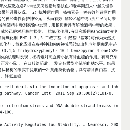
，氧化应激在各种神经疾病包括局部缺血和老年期痴呆中起关键作
痴呆的进展状况。 2）抗肿瘤作用：杨梅素是一种有效的致癌作用
起的神经毒性保护神经元，从而有效 解轻乙醇中毒:浙江民间历来
行解除酒精中毒剂实验中发现，用杨梅素具有解除酒精中毒的效果．
己醇对肝脏的损伤。 抗氧化作用:有研究采用Rancimat法测
化剂 BHT ( 3，5-二叔丁基-4-羟基甲基苯)可作为天然抗
氧化剂，氧化应激在各种神经疾病包括局部缺血和老年期痴呆中起
,4,5-trihydroxyphenyl)-4H-1-benzopyran-4-one(529
尿病机理药物的机理时发现，杨梅素对高血糖小鼠有降血糖的作用。有研究采
正常小鼠， 在口服给药后， 测定各模型小鼠的血糖水平。结果
是从杨梅的果实中提取的一种黄酮类化合物，具有清除自由基、抗
子、降低血糖
r cell death via the induction of apoptosis and inh
g pathway. Cancer Lett. 2011 Sep 28;308(2):181-8.
ic reticulum stress and DNA double-strand breaks in
4-100.
e Activity Regulates Tau Stability. J Neurosci. 200