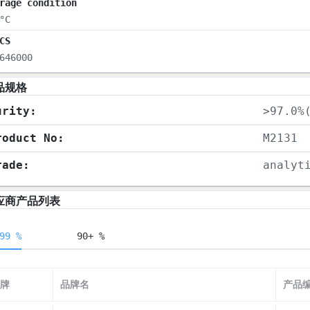
rage condition
°C
CS
646000
品规格
urity:
>97.0%
roduct No:
M2131
rade:
analyt
应商产品列表
99 %
90+ %
牌
品牌名
产品