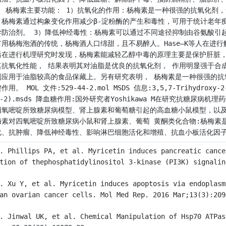
。 杨梅素主要功能： 1）抗氧化的作用：杨梅素是一种很强的抗氧化剂
。杨梅素通过构象变化作用减少β-淀粉酶的产生和毒性，可用于统计老年
学防治剂。 3）降低神经毒性：杨梅素可以通过不同途径抑制由谷氨酸引
有用杨梅泡酒的传统，杨梅酒人口绵甜，且不易醉人。Hase—K等人在进
后在进行机理研究时发现，杨梅素能减轻乙醇中毒的原理主要是保护肝脏，减轻
其抗氧化性能， 结果表明其对油脂是优良的抗氧化剂， 作用明显强于合成抗氧
剂应用于油脂较高的食品保藏上。另有研究表明， 杨梅素是一种很强的抗
作用。 MOL 文件:529-44-2.mol MSDS 信息:3,5,7-Trihydroxy-2-(3
4-2).msds 降血糖作用:国外研究者Yoshikawa M在研究抗糖
四氧嘧啶所致糖尿病模型、肾上腺素和葡萄糖引起的高血糖小鼠模型，以及
梅素对四氧嘧啶所致糖尿病小鼠和肾上腺素、葡萄 黄酮类化合物:杨梅素
化、抗肿瘤、降低神经毒性、影响淋巴细胞活化和增殖、抗血小板活化因
. Phillips PA, et al. Myricetin induces pancreatic cance
tion of thephosphatidylinositol 3-kinase (PI3K) signalin
. Xu Y, et al. Myricetin induces apoptosis via endoplasm
an ovarian cancer cells. Mol Med Rep. 2016 Mar;13(3):209
. Jinwal UK, et al. Chemical Manipulation of Hsp70 ATPas