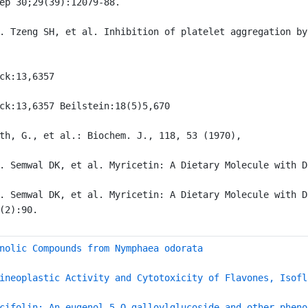
ep 30;29(39):12079-88.
. Tzeng SH, et al. Inhibition of platelet aggregation by
ck:13,6357
ck:13,6357 Beilstein:18(5)5,670
th, G., et al.: Biochem. J., 118, 53 (1970),
. Semwal DK, et al. Myricetin: A Dietary Molecule with D
. Semwal DK, et al. Myricetin: A Dietary Molecule with D
(2):90.
nolic Compounds from Nymphaea odorata
ineoplastic Activity and Cytotoxicity of Flavones, Isofl
cifolin: An eugenol 5-O-galloylglucoside and other pheno