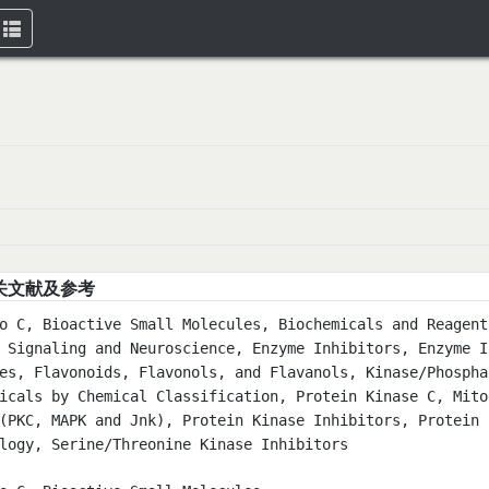
Toggle
navigation
关文献及参考
o C, Bioactive Small Molecules, Biochemicals and Reagent
 Signaling and Neuroscience, Enzyme Inhibitors, Enzyme I
es, Flavonoids, Flavonols, and Flavanols, Kinase/Phospha
icals by Chemical Classification, Protein Kinase C, Mito
(PKC, MAPK and Jnk), Protein Kinase Inhibitors, Protein 
logy, Serine/Threonine Kinase Inhibitors