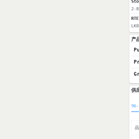
Sto
2-8
RTE
LK8
产
P
P
G
供
96-
品