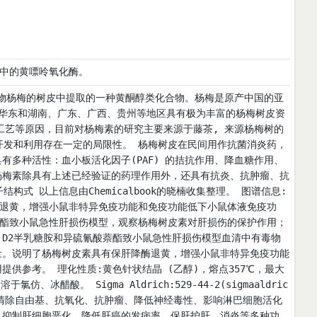
奶中的黄嘌呤氧化酶。
e)植物杨梅的树皮中提取的一种黄酮醇类化合物。杨梅是原产中国的亚
我国华东和湖南、广东、广西、贵州等地区具有极为丰富的杨梅树皮资
工艺等原因，目前对杨梅素的研究主要来源于藤茶, 来源杨梅树的
开发和利用存在一定的局限性。 杨梅树皮在民间用作抗菌消炎药，
多种活性：血小板活化因子(PAF) 的拮抗作用、降血糖作用、
杨梅素除具有上述已经验证的药理作用外，还具有抗炎、抗肿瘤、抗
式 以上信息由Chemicalbook的晓楠收集整理。 图谱信息:
保肝降酶退黄，增强小鼠非特异免疫功能和免疫功能低下小鼠体液免疫功
萘酯致小鼠急性肝损伤模型，观察杨梅树皮素对肝损伤的保护作用；
D2半乳糖胺和异硫氰酸萘酯致小鼠急性肝损伤模型血清中有毒物
量。说明了杨梅树皮素具有保肝降酶退黄，增强小鼠非特异免疫功能
供参考。 理化性质:黄色针状结晶 (乙醇)，熔点357℃，最大
冰醋酸。 Sigma Aldrich:529-44-2(sigmaaldric
有清除自由基、抗氧化、抗肿瘤、降低神经毒性、影响淋巴细胞活化
、抑制肝细胞恶化、降低肝癌的发病率、保肝护肝、消炎等多种功