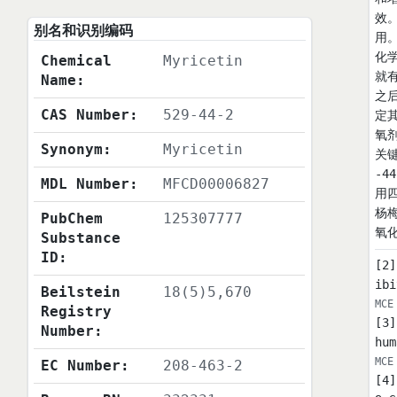
效
别名和识别编码
用
化
Chemical
Myricetin
就
Name:
之
CAS Number:
529-44-2
定
氧
Synonym:
Myricetin
关键
-4
MDL Number:
MFCD00006827
用
杨
PubChem
125307777
氧
Substance
ID:
[2]
ibi
Beilstein
18(5)5,670
MCE
Registry
[3]
Number:
hum
MCE
EC Number:
208-463-2
[4]