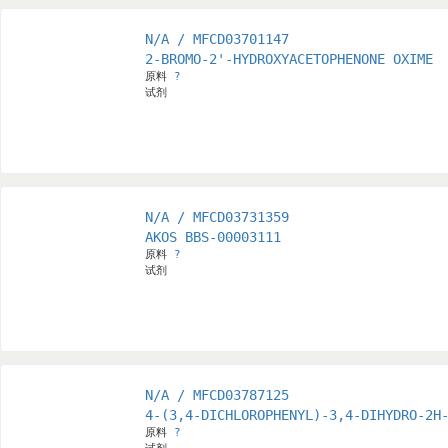
N/A / MFCD03701147
2-BROMO-2'-HYDROXYACETOPHENONE OXIME
原料
?
试剂
N/A / MFCD03731359
AKOS BBS-00003111
原料
?
试剂
N/A / MFCD03787125
4-(3,4-DICHLOROPHENYL)-3,4-DIHYDRO-2H
原料
?