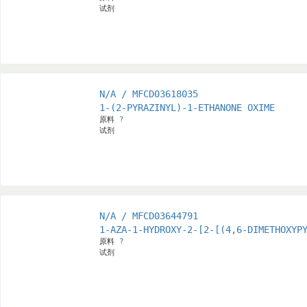
试剂
N/A / MFCD03618035
1-(2-PYRAZINYL)-1-ETHANONE OXIME
原料
?
试剂
N/A / MFCD03644791
1-AZA-1-HYDROXY-2-[2-[(4,6-DIMETHOXYP
原料
?
试剂