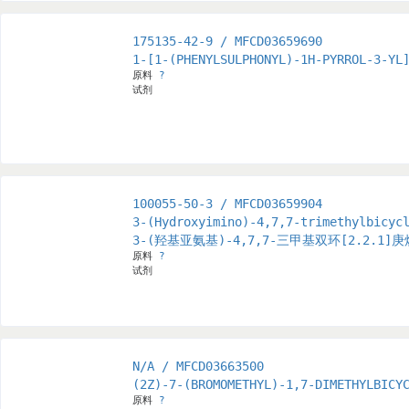
175135-42-9 / MFCD03659690
1-[1-(PHENYLSULPHONYL)-1H-PYRROL-3-YL
原料
?
试剂
100055-50-3 / MFCD03659904
3-(Hydroxyimino)-4,7,7-trimethylbicyc
3-(羟基亚氨基)-4,7,7-三甲基双环[2.2.1]庚
原料
?
试剂
N/A / MFCD03663500
(2Z)-7-(BROMOMETHYL)-1,7-DIMETHYLBICY
原料
?