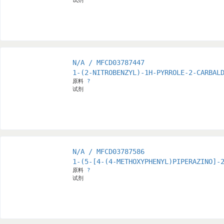
试剂
N/A / MFCD03787447
1-(2-NITROBENZYL)-1H-PYRROLE-2-CARBAL
原料
?
试剂
N/A / MFCD03787586
1-(5-[4-(4-METHOXYPHENYL)PIPERAZINO]-
原料
?
试剂