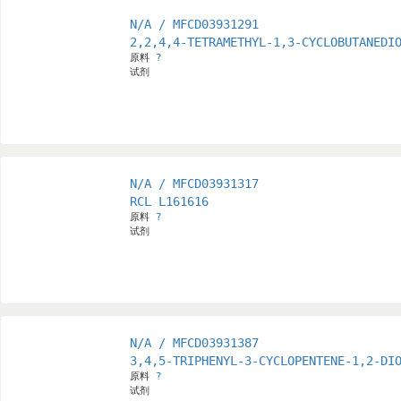
N/A / MFCD03931291
2,2,4,4-TETRAMETHYL-1,3-CYCLOBUTANEDI
原料
?
试剂
N/A / MFCD03931317
RCL L161616
原料
?
试剂
N/A / MFCD03931387
3,4,5-TRIPHENYL-3-CYCLOPENTENE-1,2-DI
原料
?
试剂