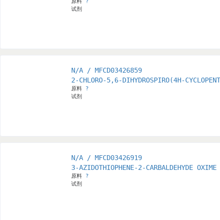
原料
?
试剂
N/A / MFCD03426859
2-CHLORO-5,6-DIHYDROSPIRO(4H-CYCLOPEN
原料
?
试剂
N/A / MFCD03426919
3-AZIDOTHIOPHENE-2-CARBALDEHYDE OXIME
原料
?
试剂