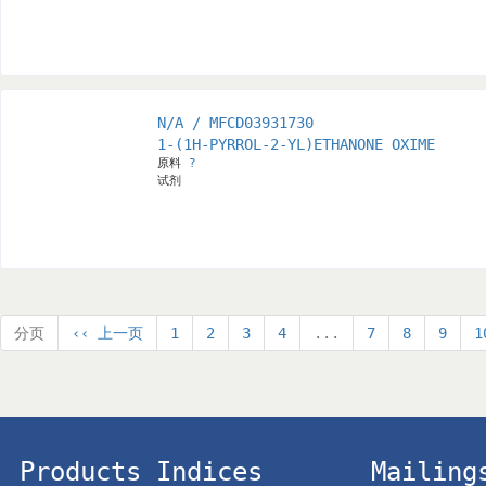
N/A / MFCD03931730
1-(1H-PYRROL-2-YL)ETHANONE OXIME
原料
?
试剂
分页
‹‹ 上一页
1
2
3
4
...
7
8
9
1
Products Indices
Mailing