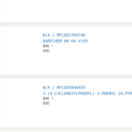
N/A / MFCD03789748
RARECHEM AM UH V199
原料
?
试剂
N/A / MFCD03848459
3-(4-CYCLOHEXYLPHENYL)-1-PHENYL-1H-PY
原料
?
试剂