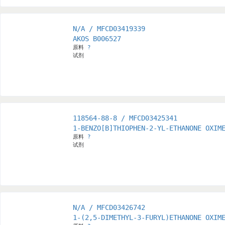
N/A / MFCD03419339
AKOS B006527
原料
?
试剂
118564-88-8 / MFCD03425341
1-BENZO[B]THIOPHEN-2-YL-ETHANONE OXIM
原料
?
试剂
N/A / MFCD03426742
1-(2,5-DIMETHYL-3-FURYL)ETHANONE OXIM