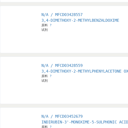
N/A / MFCD03428557
3,4-DIMETHOXY-2-METHYLBENZALDOXIME
原料
?
试剂
N/A / MFCD03428559
3,4-DIMETHOXY-2-METHYLPHENYLACETONE O
原料
?
试剂
N/A / MFCD03452679
INDIRUBIN-3'-MONOXIME-5-SULPHONIC ACI
原料
?