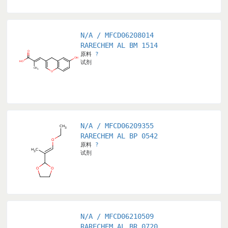
N/A / MFCD06208014
RARECHEM AL BM 1514
原料
?
试剂
N/A / MFCD06209355
RARECHEM AL BP 0542
原料
?
试剂
N/A / MFCD06210509
RARECHEM AL BR 0720