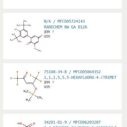
N/A / MFCD05724143
RARECHEM BW GA 0126
原料
?
试剂
75108-34-8 / MFCD05864352
1,1,1,5,5,5-HEXAFLUORO-4-(TRIMETHYLS
原料
?
试剂
34201-01-9 / MFCD06203287