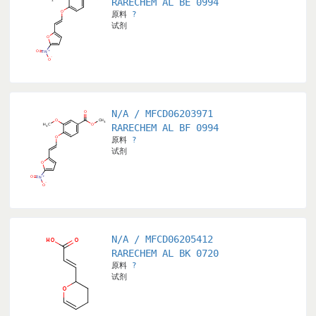
ID
RARECHEM AL BE 0994
原料
?
试剂
N/A / MFCD06203971
RARECHEM AL BF 0994
原料
?
试剂
N/A / MFCD06205412
RARECHEM AL BK 0720
原料
?
试剂