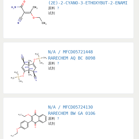
(2E)-2-CYANO-3-ETHOXYBUT-2-ENAMIDE
原料
?
试剂
N/A / MFCD05721448
RARECHEM AQ BC 8098
原料
?
试剂
N/A / MFCD05724130
RARECHEM BW GA 0106
原料
?
试剂