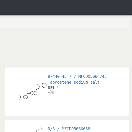
87440-45-7 / MFCD05664743
Taprostene sodium salt
原料
?
试剂
N/A / MFCD05666668