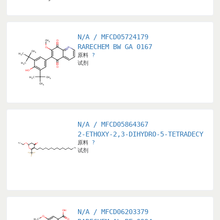
N/A / MFCD05724179
RARECHEM BW GA 0167
原料
?
试剂
N/A / MFCD05864367
ILOXY)-3-PENTENE-2-ONE
2-ETHOXY-2,3-DIHYDRO-5-TETRADECYL-6-
原料
?
试剂
N/A / MFCD06203379