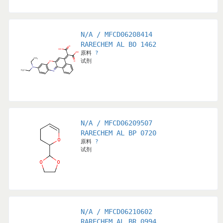
N/A / MFCD06208414
RARECHEM AL BO 1462
原料
?
试剂
N/A / MFCD06209507
RARECHEM AL BP 0720
原料
?
试剂
N/A / MFCD06210602
RARECHEM AL BR 0994