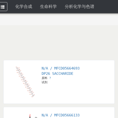
化学合成
生命科学
分析化学与色谱
Toggle
navigation
N/A / MFCD05664693
DP26 SACCHARIDE
原料
?
试剂
N/A / MFCD05666133