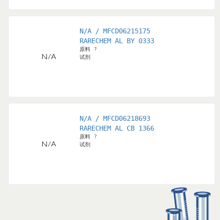
N/A / MFCD06215175
RARECHEM AL BY 0333
原料
?
试剂
N/A / MFCD06218693
RARECHEM AL CB 1366
原料
?
试剂