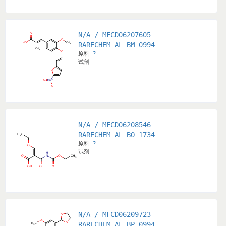
N/A / MFCD06207605
RARECHEM AL BM 0994
原料
?
试剂
N/A / MFCD06208546
RARECHEM AL BO 1734
原料
?
试剂
N/A / MFCD06209723
RARECHEM AL BP 0994