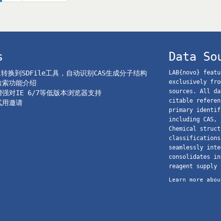
s
Data So
el转换到SDFile工具，自动识别CAS生成分子结构
LAB{novo} featu
exclusively fro
o检索功能介绍
sources. All da
o增强对IE 6/7等低版本浏览器支持
citable referen
o试用邀请
primary identif
including CAS, 
Chemical struct
classifications
seamlessly inte
consolidates in
reagent supply 
Learn more abou