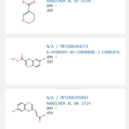
RARECHEM AL BF 0334
原料
?
试剂
N/A / MFCD06204273
6-HYDROXY-4H-CHROMENE-3-CARBOXYLIC 
原料
?
试剂
N/A / MFCD06205893
RARECHEM AL BK 1514
原料
?
试剂