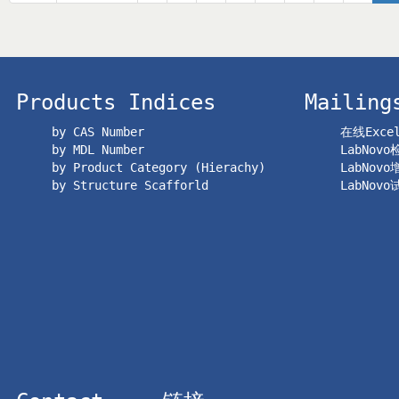
Products Indices
Mailing
by CAS Number
在线Exc
by MDL Number
LabNov
by Product Category (Hierachy)
LabNov
by Structure Scafforld
LabNov