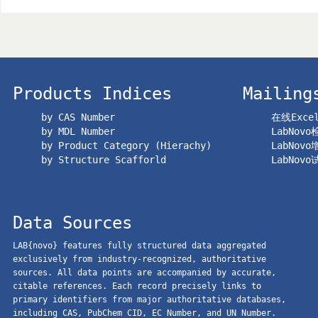
Products Indices
Mailing
by CAS Number
在线Exc
by MDL Number
LabNov
by Product Category (Hierachy)
LabNov
by Structure Scafforld
LabNov
Data Sources
LAB{novo} features fully structured data aggregated
exclusively from industry-recognized, authoritative
sources. All data points are accompanied by accurate,
citable references. Each record precisely links to
primary identifiers from major authoritative databases,
including CAS, PubChem CID, EC Number, and UN Number.