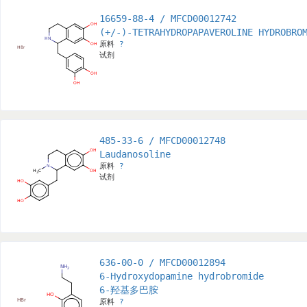
16659-88-4 / MFCD00012742
(+/-)-TETRAHYDROPAPAVEROLINE HYDROBRO
原料
?
试剂
485-33-6 / MFCD00012748
Laudanosoline
原料
?
试剂
636-00-0 / MFCD00012894
6-Hydroxydopamine hydrobromide
6-羟基多巴胺
原料
?