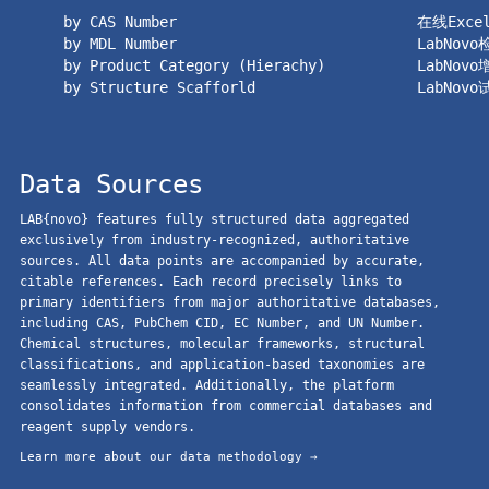
by CAS Number
在线Exc
by MDL Number
LabNov
by Product Category (Hierachy)
LabNov
by Structure Scafforld
LabNov
Data Sources
LAB{novo} features fully structured data aggregated
exclusively from industry-recognized, authoritative
sources. All data points are accompanied by accurate,
citable references. Each record precisely links to
primary identifiers from major authoritative databases,
including CAS, PubChem CID, EC Number, and UN Number.
Chemical structures, molecular frameworks, structural
classifications, and application-based taxonomies are
seamlessly integrated. Additionally, the platform
consolidates information from commercial databases and
reagent supply vendors.
Learn more about our data methodology →