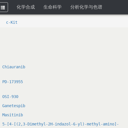
化学合成
生命科学
分析化学与色谱
Toggle
navigation
c-Kit
Chiauranib
PD-173955
OSI-930
Ganetespib
Masitinib
5-[4-[(2,3-Dimethyl-2H-indazol-6-yl)-methyl-amino]-