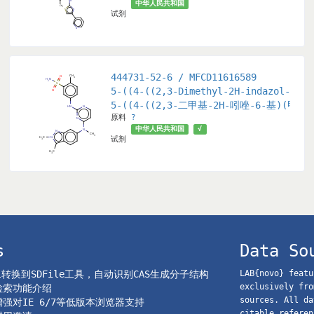
中华人民共和国
试剂
444731-52-6 / MFCD11616589
methoxyquinolin-4-yl)oxy)-2-fluorophenyl)urea
5-((4-((2,3-Dimethyl-2H-indazol-6-yl
喹啉-4-基)氧基)-2-氟苯基)脲
5-((4-((2,3-二甲基-2H-吲唑-6-基)(
原料
?
中华人民共和国
√
试剂
s
Data So
el转换到SDFile工具，自动识别CAS生成分子结构
LAB{novo} featu
exclusively fro
o检索功能介绍
sources. All da
o增强对IE 6/7等低版本浏览器支持
citable referen