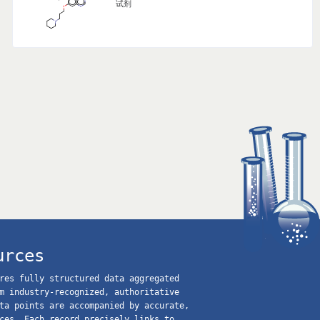
试剂
)(methyl)amino)pyrimidin-2-yl)amino)-2-methylbenzenesulf
甲基)氨基)嘧啶-2-基)氨基)-2-甲基苯磺酰胺
urces
res fully structured data aggregated
m industry-recognized, authoritative
ta points are accompanied by accurate,
ces. Each record precisely links to