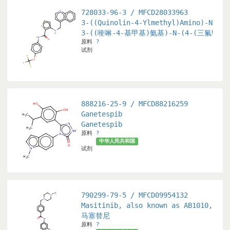
728033-96-3 / MFCD28033963
y]-1-Benzimidazolyl]-8-Quinolyl]-4-Piperidinamine
3-((Quinolin-4-Ylmethyl)Amino)-N-(4-
苯并咪唑-1-基]喹啉-8-基]哌啶-4-基]胺
3-((喹啉-4-基甲基)氨基)-N-(4-(三氟甲
原料
?
试剂
888216-25-9 / MFCD88216259
oxy)phenyl)-N-(1-isopropyl-1H-pyrazol-4-yl)acetamide
Ganetespib
)-N-(1-异丙基-1H-吡唑-4-基)乙酰胺
Ganetespib
原料
?
中华人民共和国
试剂
790299-79-5 / MFCD09954132
ylene]-1,3-dihydro-2H-indol-2-one
Masitinib, also known as AB1010, is 
亚甲基]-2H-吲哚-2-酮
马塞替尼
原料
?