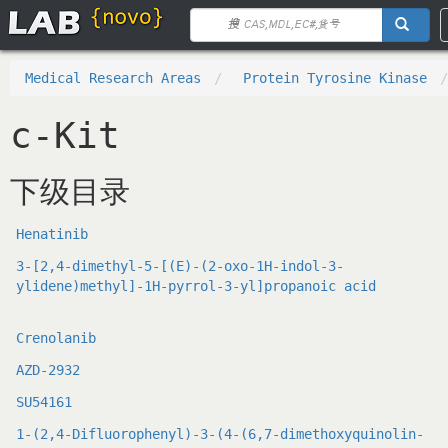
Medical Research Areas
Protein Tyrosine Kinase
c-Kit
下级目录
Henatinib
3-[2,4-dimethyl-5-[(E)-(2-oxo-1H-indol-3-
ylidene)methyl]-1H-pyrrol-3-yl]propanoic acid
Crenolanib
AZD-2932
SU54161
1-(2,4-Difluorophenyl)-3-(4-(6,7-dimethoxyquinolin-