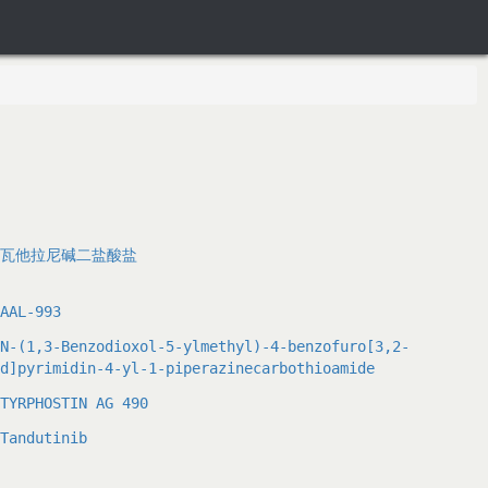
瓦他拉尼碱二盐酸盐
AAL-993
N-(1,3-Benzodioxol-5-ylmethyl)-4-benzofuro[3,2-
d]pyrimidin-4-yl-1-piperazinecarbothioamide
TYRPHOSTIN AG 490
Tandutinib