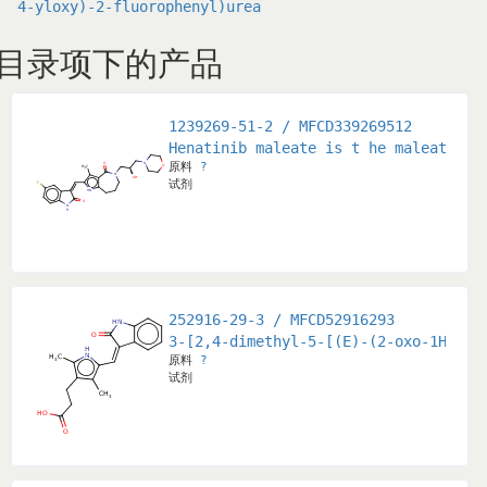
4-yloxy)-2-fluorophenyl)urea
目录项下的产品
1239269-51-2 / MFCD339269512
Henatinib maleate is t he maleate sa
原料
?
试剂
252916-29-3 / MFCD52916293
3-[2,4-dimethyl-5-[(E)-(2-oxo-1H-ind
原料
?
试剂