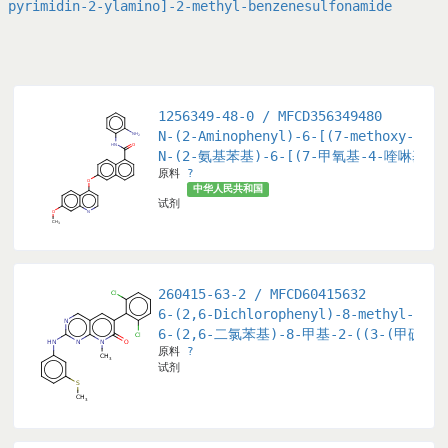
pyrimidin-2-ylamino]-2-methyl-benzenesulfonamide
1256349-48-0 / MFCD356349480
lt form of henatinib, an orally bioavalable, multitarget
N-(2-Aminophenyl)-6-[(7-methoxy-4-qu
N-(2-氨基苯基)-6-[(7-甲氧基-4-喹啉基)
原料
?
中华人民共和国
试剂
260415-63-2 / MFCD60415632
ol-3-ylidene)methyl]-1H-pyrrol-3-yl]propanoic acid
6-(2,6-Dichlorophenyl)-8-methyl-2-((
6-(2,6-二氯苯基)-8-甲基-2-((3-(甲硫基
原料
?
试剂