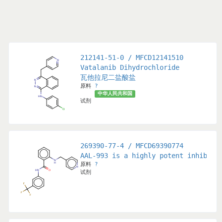
212141-51-0 / MFCD12141510
ed tyrosine kinase inhibitor with potential antitumor an
inolinyl)oxy]-1-naphthalenecarboxamide
Vatalanib Dihydrochloride
氧基]-1-萘甲酰胺
瓦他拉尼二盐酸盐
原料
?
中华人民共和国
试剂
269390-77-4 / MFCD69390774
3-(methylthio)phenyl)amino)pyrido[2,3-d]pyrimidin-7(8H)-
AAL-993 is a highly potent inhibito
原料
?
)苯基)氨基)吡啶并[2,3-d]嘧啶-7(8H)-酮
试剂