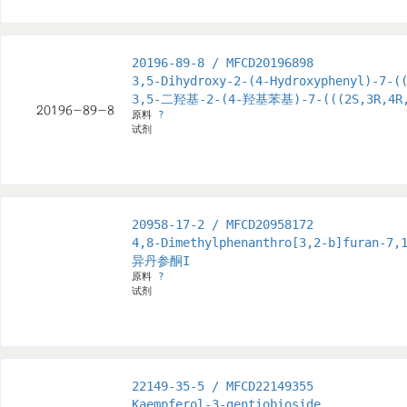
20196-89-8 / MFCD20196898
3,5-Dihydroxy-2-(4-Hydroxyphenyl)-7-(
3,5-二羟基-2-(4-羟基苯基)-7-(((2S,3R,4
原料
?
试剂
20958-17-2 / MFCD20958172
4,8-Dimethylphenanthro[3,2-b]furan-7,
异丹参酮I
原料
?
试剂
22149-35-5 / MFCD22149355
Kaempferol-3-gentiobioside