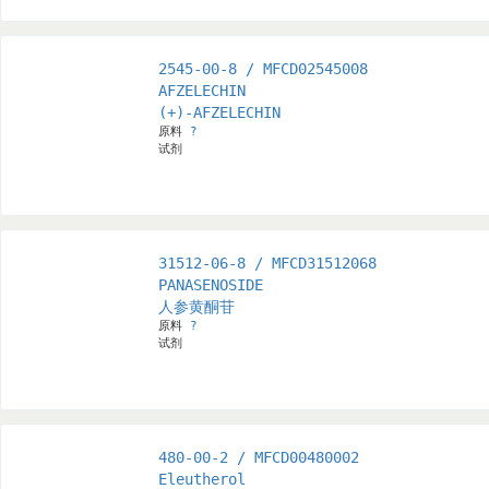
2545-00-8 / MFCD02545008
AFZELECHIN
(+)-AFZELECHIN
原料
?
试剂
31512-06-8 / MFCD31512068
PANASENOSIDE
人参黄酮苷
原料
?
试剂
480-00-2 / MFCD00480002
Eleutherol