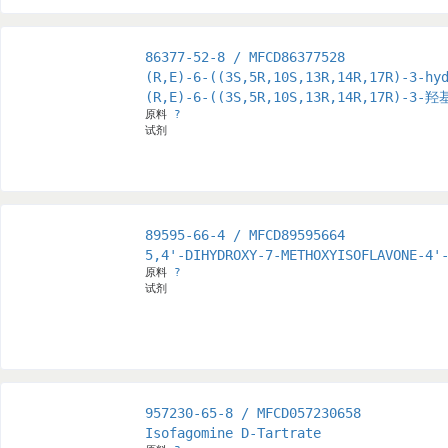
86377-52-8 / MFCD86377528
(R,E)-6-((3S,5R,10S,13R,14R,17R)-3-hy
(R,E)-6-((3S,5R,10S,13R,14R,17R)-3
原料
?
试剂
89595-66-4 / MFCD89595664
5,4'-DIHYDROXY-7-METHOXYISOFLAVONE-4'
原料
?
试剂
957230-65-8 / MFCD057230658
Isofagomine D-Tartrate