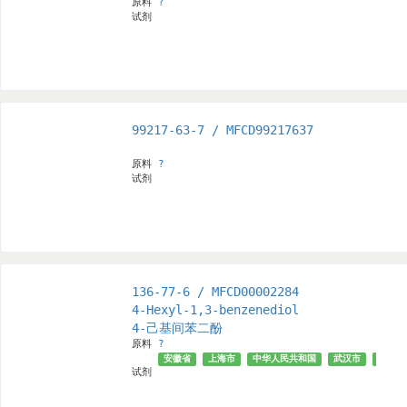
原料
?
试剂
99217-63-7 / MFCD99217637
原料
?
试剂
136-77-6 / MFCD00002284
4-Hexyl-1,3-benzenediol
4-己基间苯二酚
原料
?
安徽省
上海市
中华人民共和国
武汉市
成都市
试剂