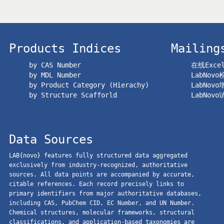
Products Indices
Mailing
by CAS Number
在线Exc
by MDL Number
LabNov
by Product Category (Hierachy)
LabNov
by Structure Scafforld
LabNov
Data Sources
LAB{novo} features fully structured data aggregated
exclusively from industry-recognized, authoritative
sources. All data points are accompanied by accurate,
citable references. Each record precisely links to
primary identifiers from major authoritative databases,
including CAS, PubChem CID, EC Number, and UN Number.
Chemical structures, molecular frameworks, structural
classifications, and application-based taxonomies are