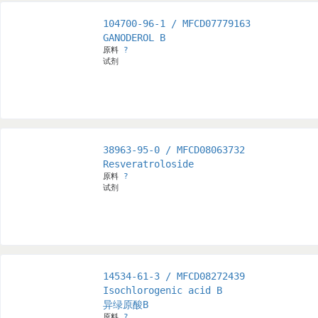
104700-96-1 / MFCD07779163
GANODEROL B
原料
?
试剂
38963-95-0 / MFCD08063732
Resveratroloside
原料
?
试剂
14534-61-3 / MFCD08272439
Isochlorogenic acid B
异绿原酸B
原料
?