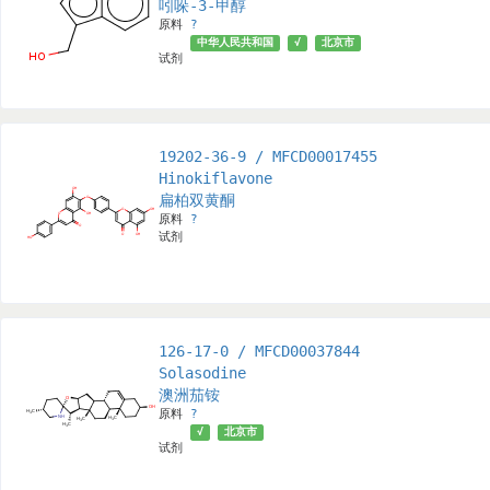
吲哚-3-甲醇
原料
?
中华人民共和国
√
北京市
试剂
19202-36-9 / MFCD00017455
Hinokiflavone
扁柏双黄酮
原料
?
试剂
126-17-0 / MFCD00037844
Solasodine
澳洲茄铵
原料
?
√
北京市
试剂