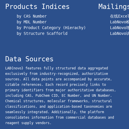
Products Indices
Mailing
by CAS Number
在线Exc
by MDL Number
LabNov
by Product Category (Hierachy)
LabNov
by Structure Scafforld
LabNov
Data Sources
LAB{novo} features fully structured data aggregated
exclusively from industry-recognized, authoritative
sources. All data points are accompanied by accurate,
citable references. Each record precisely links to
primary identifiers from major authoritative databases,
including CAS, PubChem CID, EC Number, and UN Number.
Chemical structures, molecular frameworks, structural
classifications, and application-based taxonomies are
seamlessly integrated. Additionally, the platform
consolidates information from commercial databases and
reagent supply vendors.