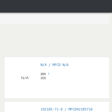
N/A / MFCD N/A
o)butanoic acid compound with 2,2,2-trifluoroacetic acid
原料
?
试剂
192185-71-0 / MFCD92185710