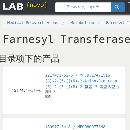
Medical Research Areas
Metabolism
Farnesyl
Farnesyl Transfer
目录项下的产品
1217471-51-6 / MFCD317471516
(S)-2-(5-(((R)-2-Amino-3-mercaptopro
(S)-2-(5-(((R)-2-氨基-3-巯基丙基)氨
原料
?
试剂
180977-34-8 / MFCD80977348