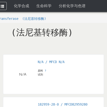
化学合成
生命科学
分析化学与色谱
Toggle
navigation
 Transferase (法尼基转移酶)
ase (法尼基转移酶)
N/A / MFCD N/A
pyl)amino)-[1,1"-biphenyl]-2-ylcarboxamido)-4-(methylthi
原料
?
基)-[1,1"-联苯]-2-基甲酰胺基)-4-(甲硫基)丁酸 三氟乙酸盐(1:1)
试剂
182959-28-0 / MFCD82959280