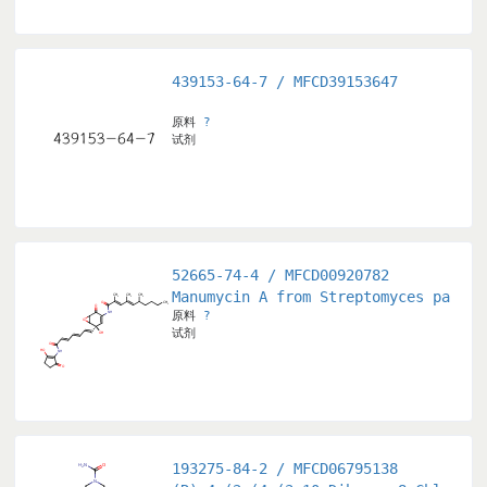
439153-64-7 / MFCD39153647
原料
?
试剂
52665-74-4 / MFCD00920782
Manumycin A from Streptomyces parvul
原料
?
试剂
193275-84-2 / MFCD06795138