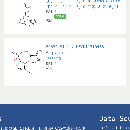
rnesyltransferase inhibitor, which is also a tetrapeptid
(R)-4-(2-(4-(3,10-Dibromo-8-Chloro-6
(R)-4-[2-[4-[3,10-二溴-8-氯-6,11
原料
?
北京市
试剂
84692-91-1 / MFCD11519463
l-1H-Imidazol-5-Yl)Methyl)-4-(3-Chlorophenyl)-1-Methylqu
Arglabin
-基)甲基)-4-(3-氯苯基)-1-甲基-2(1H)-喹啉酮
阿格拉宾
原料
?
试剂
s
Data So
el转换到SDFile工具，自动识别CAS生成分子结构
LAB{novo} featu