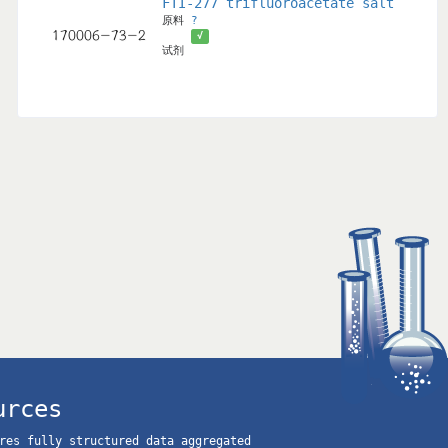
e mimetic of the carboxyl terminus of K-Ras4B. FTI-276 b
,11-Dihydro-5H-Benzo[5,6]Cyclohepta[1,2-b]Pyridin-11-yl)
FTI-277 trifluoroacetate salt
原料
?
-二氢-5H-苯并[5,6]环庚并[1,2-B]吡啶-11-基]-1-哌啶基]-2-氧代乙基
√
试剂
inolin-2(1H)-One
urces
res fully structured data aggregated