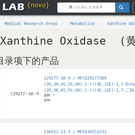
Medical Research Areas
Metabolism
Xanthine 
Xanthine Oxidase 
目录项下的产品
129277-38-9 / MFCD29277389
(2R,3R,4S,5S,6R)-2-(((4E,12E)-1,7-Dih
(2R,3R,4S,5S,6R)-2-(((4E,12E)-1
原料
?
试剂
136552-23-3 / MFCD36552233