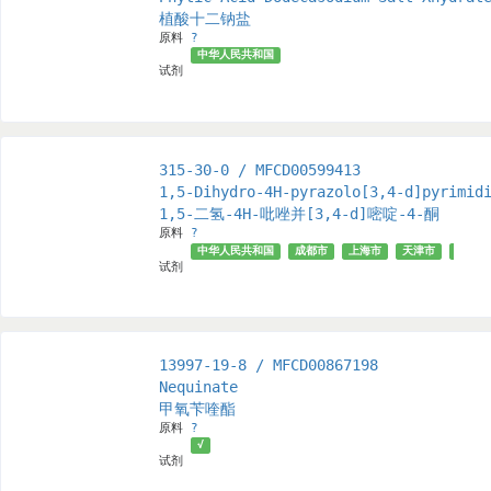
植酸十二钠盐
原料
?
中华人民共和国
试剂
315-30-0 / MFCD00599413
1,5-Dihydro-4H-pyrazolo[3,4-d]pyrimid
1,5-二氢-4H-吡唑并[3,4-d]嘧啶-4-酮
原料
?
中华人民共和国
成都市
上海市
天津市
武汉市
试剂
13997-19-8 / MFCD00867198
Nequinate
甲氧苄喹酯
原料
?
√
试剂