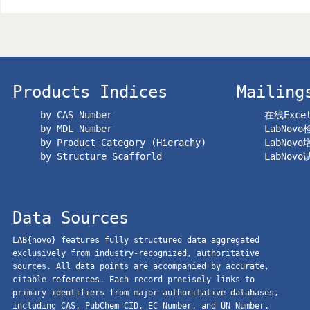
Products Indices
Mailing
by CAS Number
在线Exc
by MDL Number
LabNov
by Product Category (Hierachy)
LabNov
by Structure Scafforld
LabNov
Data Sources
LAB{novo} features fully structured data aggregated
exclusively from industry-recognized, authoritative
sources. All data points are accompanied by accurate,
citable references. Each record precisely links to
primary identifiers from major authoritative databases,
including CAS, PubChem CID, EC Number, and UN Number.