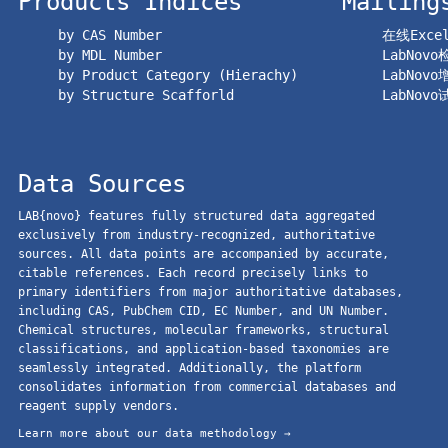
Products Indices
Mailing
by CAS Number
在线Exc
by MDL Number
LabNov
by Product Category (Hierachy)
LabNov
by Structure Scafforld
LabNov
Data Sources
LAB{novo} features fully structured data aggregated
exclusively from industry-recognized, authoritative
sources. All data points are accompanied by accurate,
citable references. Each record precisely links to
primary identifiers from major authoritative databases,
including CAS, PubChem CID, EC Number, and UN Number.
Chemical structures, molecular frameworks, structural
classifications, and application-based taxonomies are
seamlessly integrated. Additionally, the platform
consolidates information from commercial databases and
reagent supply vendors.
Learn more about our data methodology →