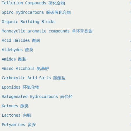
Tellurium Compounds 碲化合物
Spiro Hydrocarbons 螺碳氢化合物
Organic Building Blocks
Monocyclic aromatic compounds 单环芳香族
Acid Halides 酰卤
Aldehydes 醛类
Amides 酰胺
Amino Alcohols 氨基醇
Carboxylic Acid Salts 羧酸盐
Epoxides 环氧化物
Halogenated Hydrocarbons 卤代烃
Ketones 酮类
Lactones 内酯
Polyamines 多胺