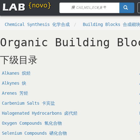
Chemical Synthesis 化学合成
Building Blocks 合成砌
Organic Building B
下级目录
Alkanes 烷烃
Alkynes 炔
Arenes 芳烃
Carbenium Salts 卡宾盐
Halogenated Hydrocarbons 卤代烃
Oxygen Compounds 氧化合物
Selenium Compounds 硒化合物