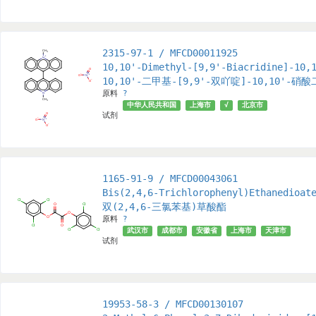
2315-97-1 / MFCD00011925
10,10'-Dimethyl-[9,9'-Biacridine]-10,
10,10'-二甲基-[9,9'-双吖啶]-10,10'-硝
原料
?
中华人民共和国
上海市
√
北京市
试剂
1165-91-9 / MFCD00043061
Bis(2,4,6-Trichlorophenyl)Ethanedioat
双(2,4,6-三氯苯基)草酸酯
原料
?
武汉市
成都市
安徽省
上海市
天津市
中华
试剂
19953-58-3 / MFCD00130107