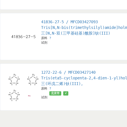
41836-27-5 / MFCD03427093
Tris[N,N-bis(trimethylsilyl)amide]hol
三[N,N-双(三甲基硅基)酰胺]钬(III)
原料
?
试剂
1272-22-6 / MFCD03427140
Tris(eta5-cyclopenta-2,4-dien-1-yl)ho
三(环戊二烯)钬(III),
原料
?
北京市
√
试剂