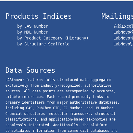
Products Indices
Mailing
by CAS Number
在线Exc
by MDL Number
LabNov
by Product Category (Hierachy)
LabNov
by Structure Scafforld
LabNov
Data Sources
LAB{novo} features fully structured data aggregated
exclusively from industry-recognized, authoritative
sources. All data points are accompanied by accurate,
citable references. Each record precisely links to
primary identifiers from major authoritative databases,
including CAS, PubChem CID, EC Number, and UN Number.
Chemical structures, molecular frameworks, structural
classifications, and application-based taxonomies are
seamlessly integrated. Additionally, the platform
consolidates information from commercial databases and