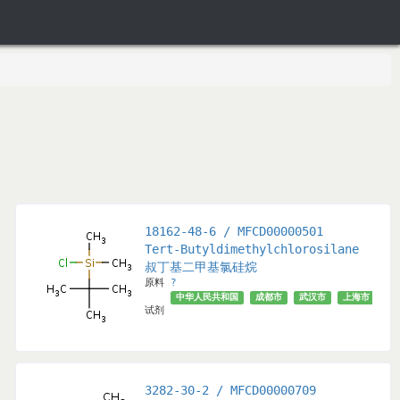
18162-48-6 / MFCD00000501
Tert-Butyldimethylchlorosilane
叔丁基二甲基氯硅烷
原料
?
海市
武汉市
辽宁省
北京市
济南市
中华人民共和国
√
成都市
武汉市
上海市
安
试剂
3282-30-2 / MFCD00000709