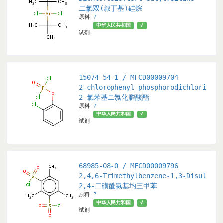
二氯双(叔丁基)硅烷
原料
?
市
北京市
√
中华人民共和国
√
试剂
15074-54-1 / MFCD00009704
isiloxane
2-chlorophenyl phosphorodichloridate
2-氯苯基二氯化膦酸酯
原料
?
中华人民共和国
√
试剂
68985-08-0 / MFCD00009796
2,4,6-Trimethylbenzene-1,3-Disulfony
2,4-二磺酰氯基均三甲苯
原料
?
省
武汉市
山东省
北京市
深圳市
中华人民共和国
√
√
试剂