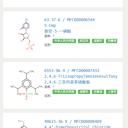
63-37-6 / MFCD00006544
5-Cmp
胞苷-5-一磷酸
原料
?
中华人民共和国
武汉市
成都市
安徽省
天津
试剂
6553-96-4 / MFCD00007433
2,4,6-Triisopropylbenzenesulfonyl Ch
2,4,6-三异丙基苯磺酰氯
原料
?
中华人民共和国
成都市
安徽省
上海市
天津
试剂
40615-36-9 / MFCD00008409
4,4’-Dimethoxytrityl Chloride