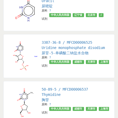
Uracil
尿嘧啶
原料
?
市
武汉市
济南市
√
北京市
中华人民共和国
辽宁省
北京市
√
试剂
3387-36-8 / MFCD00006525
Uridine monophosphate disodium
尿苷-5-单磷酸二钠盐水合物
原料
?
市
武汉市
济南市
北京市
√
中华人民共和国
成都市
天津市
上海市
安
试剂
50-89-5 / MFCD00006537
Thymidine
胸苷
原料
?
省
天津市
√
北京市
中华人民共和国
成都市
天津市
上海市
武
试剂