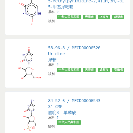
5-Methylpyrimidine-2,4(1H,3H)-dione
5-甲基尿嘧啶
原料
?
中华人民共和国
天津市
上海市
成都市
安
试剂
58-96-8 / MFCD00006526
Uridine
尿苷
原料
?
徽省
武汉市
北京市
√
中华人民共和国
天津市
成都市
安徽省
武
试剂
84-52-6 / MFCD00006543
3′-CMP
胞啶3'-单磷酸
原料
?
中华人民共和国
汉市
安徽省
√
北京市
试剂