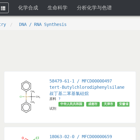
化学合成
生命科学
分析化学与色谱
Toggle
navigation
try
DNA / RNA Synthesis
58479-61-1 / MFCD00000497
tert-Butylchlorodiphenylsilane
叔丁基二苯基氯硅烷
原料
?
市
上海市
广州市
北京市
山东省
中华人民共和国
√
成都市
天津市
安徽省
上
试剂
18063-02-0 / MFCD00000659