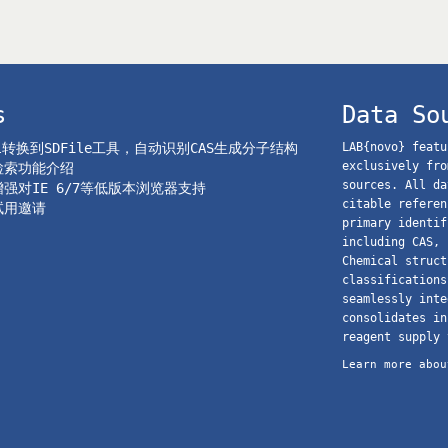
s
Data So
el转换到SDFile工具，自动识别CAS生成分子结构
LAB{novo} featu
exclusively fro
o检索功能介绍
sources. All da
o增强对IE 6/7等低版本浏览器支持
citable referen
o试用邀请
primary identif
including CAS, 
Chemical struct
classifications
seamlessly inte
consolidates in
reagent supply 
Learn more abou