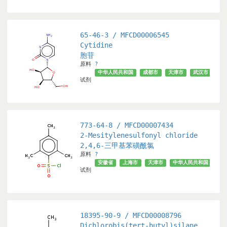
65-46-3 / MFCD00006545
Cytidine
胞苷
原料
?
市
上海市
√
北京市
中华人民共和国
成都市
天津市
武汉市
安
试剂
773-64-8 / MFCD00007434
loride
2-Mesitylenesulfonyl chloride
2,4,6-三甲基苯磺酰氯
原料
?
市
武汉市
北京市
√
安徽省
上海市
天津市
中华人民共和国
成
试剂
18395-90-9 / MFCD00008796
Dichlorobis(tert-butyl)silane