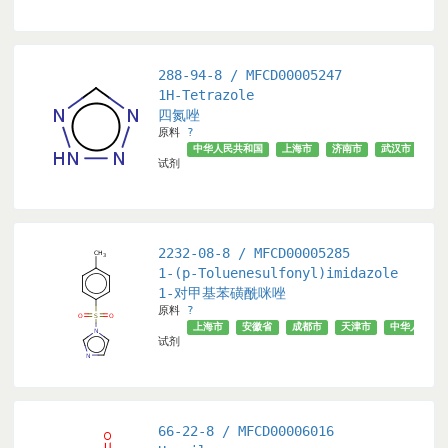
288-94-8 / MFCD00005247
1H-Tetrazole
四氮唑
原料
?
市
天津市
北京市
√
中华人民共和国
上海市
济南市
武汉市
成
试剂
2232-08-8 / MFCD00005285
1-(p-Toluenesulfonyl)imidazole
1-对甲基苯磺酰咪唑
原料
?
上海市
安徽省
成都市
天津市
中华人民共
试剂
66-22-8 / MFCD00006016