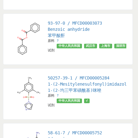
93-97-0 / MFCD00003073
Benzoic anhydride
苯甲酸酐
原料
?
中华人民共和国
武汉市
上海市
深圳市
成都
试剂
50257-39-1 / MFCD00005284
1-(2-Mesitylenesulfonyl)imidazole
1-(2-均三甲苯磺酰基)咪唑
原料
?
中华人民共和国
√
试剂
58-61-7 / MFCD00005752