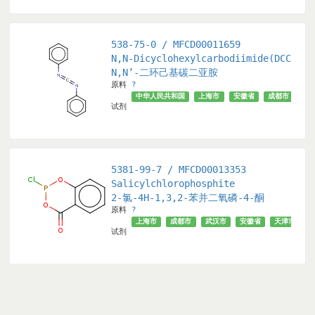
538-75-0 / MFCD00011659
Diyl) Tribenzoate
N,N-Dicyclohexylcarbodiimide(DCC)
N,N’-二环己基碳二亚胺
原料
?
中华人民共和国
上海市
安徽省
成都市
天
试剂
5381-99-7 / MFCD00013353
Salicylchlorophosphite
2-氯-4H-1,3,2-苯并二氧磷-4-酮
原料
?
市
天津市
√
北京市
上海市
成都市
武汉市
安徽省
天津市
试剂