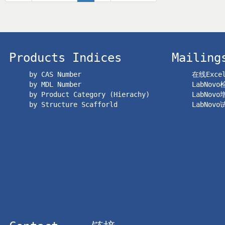
Products Indices
Mailing
by CAS Number
在线Exc
by MDL Number
LabNov
by Product Category (Hierachy)
LabNov
by Structure Scafforld
LabNov