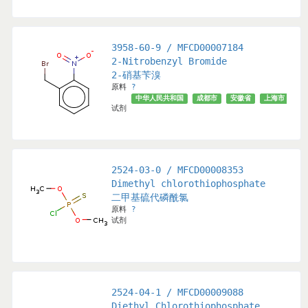
3958-60-9 / MFCD00007184
2-Nitrobenzyl Bromide
2-硝基苄溴
原料
?
徽省
上海市
广州市
北京市
√
中华人民共和国
成都市
安徽省
上海市
天
试剂
2524-03-0 / MFCD00008353
Dimethyl chlorothiophosphate
二甲基硫代磷酰氯
原料
?
试剂
都市
武汉市
辽宁省
北京市
山东省
√
2524-04-1 / MFCD00009088
Diethyl Chlorothiophosphate