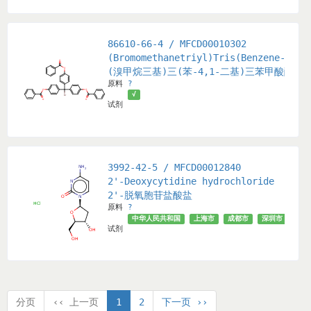
86610-66-4 / MFCD00010302
(Bromomethanetriyl)Tris(Benzene-4,1-
(溴甲烷三基)三(苯-4,1-二基)三苯甲酸酯
原料
?
√
试剂
3992-42-5 / MFCD00012840
2'-Deoxycytidine hydrochloride
2'-脱氧胞苷盐酸盐
原料
?
中华人民共和国
上海市
成都市
深圳市
武汉
试剂
分页
‹‹ 上一页
1
2
下一页 ››