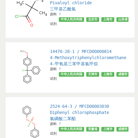
Pivaloyl chloride
三甲基乙酰氯
原料
?
中华人民共和国
北京市
上海市
山东省
河
试剂
14470-28-1 / MFCD00000814
4-Methoxytriphenylchloromethane
4-甲氧基三苯甲基氯甲烷
原料
?
汉市
天津市
北京市
山东省
广州市
中华人民共和国
深圳市
√
天津市
上海市
成都市
安
试剂
2524-64-3 / MFCD00003030
Diphenyl chlorophosphate
氯磷酸二苯酯
原料
?
中华人民共和国
安徽省
上海市
成都市
天
试剂