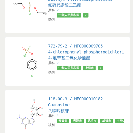
氯硫代磷酸二乙酯
原料
?
中华人民共和国
√
试剂
772-79-2 / MFCD00009705
4-chlorophenyl phosphorodichloridat
4-氯苯基二氯化膦酸酯
原料
?
中华人民共和国
上海市
√
试剂
118-00-3 / MFCD00010182
l Dichloride
Guanosine
鸟嘌呤核苷
原料
?
安徽省
天津市
武汉市
成都市
中华人民共
试剂