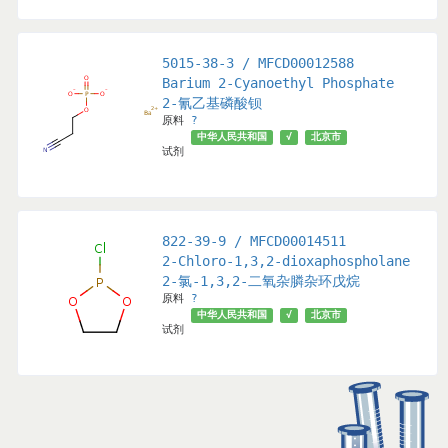
5015-38-3 / MFCD00012588
Barium 2-Cyanoethyl Phosphate
2-氰乙基磷酸钡
原料
?
津市
武汉市
辽宁省
济南市
北京市
中华人民共和国
山东省
√
√
北京市
试剂
822-39-9 / MFCD00014511
2-Chloro-1,3,2-dioxaphospholane
2-氯-1,3,2-二氧杂膦杂环戊烷
原料
?
中华人民共和国
√
北京市
中华人民共和国
√
北京市
试剂