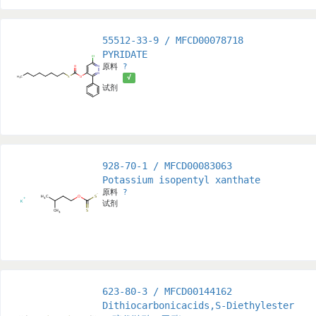
55512-33-9 / MFCD00078718
PYRIDATE
原料
?
√
试剂
928-70-1 / MFCD00083063
Potassium isopentyl xanthate
原料
?
试剂
623-80-3 / MFCD00144162
Dithiocarbonicacids,S-Diethylester