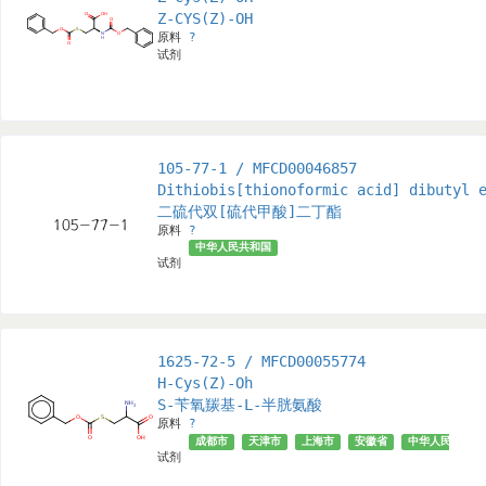
Z-CYS(Z)-OH
原料
?
试剂
105-77-1 / MFCD00046857
Dithiobis[thionoformic acid] dibutyl 
二硫代双[硫代甲酸]二丁酯
原料
?
中华人民共和国
试剂
1625-72-5 / MFCD00055774
H-Cys(Z)-Oh
S-苄氧羰基-L-半胱氨酸
原料
?
成都市
天津市
上海市
安徽省
中华人民共和国
试剂