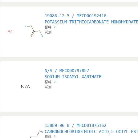
19086-12-5 / MFCD00192416
POTASSIUM TRITHIOCARBONATE MONOHYDRAT
原料
?
试剂
N/A / MFCD00797857
SODIUM ISOAMYL XANTHATE
原料
?
试剂
13889-96-8 / MFCD01075162
CARBONOCHLORIDOTHIOIC ACID,5-OCTYL ES
原料
?