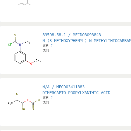
83508-58-1 / MFCD03093843
N-(3-METHOXYPHENYL)-N-METHYLTHIOCARBA
原料
?
试剂
N/A / MFCD03411883
DIMERCAPTO PROPYLXANTHIC ACID
原料
?
试剂