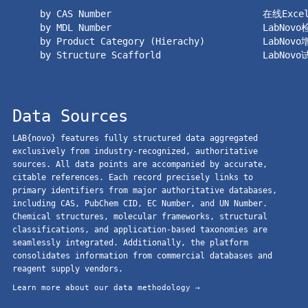
by CAS Number
在线Exc
by MDL Number
LabNov
by Product Category (Hierachy)
LabNov
by Structure Scafforld
LabNov
Data Sources
LAB{novo} features fully structured data aggregated
exclusively from industry-recognized, authoritative
sources. All data points are accompanied by accurate,
citable references. Each record precisely links to
primary identifiers from major authoritative databases,
including CAS, PubChem CID, EC Number, and UN Number.
Chemical structures, molecular frameworks, structural
classifications, and application-based taxonomies are
seamlessly integrated. Additionally, the platform
consolidates information from commercial databases and
reagent supply vendors.
Learn more about our data methodology →