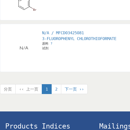
N/A / MFCD03425081
3-FLUOROPHENYL CHLOROTHIOFORMATE
原料
?
试剂
分页
‹‹ 上一页
1
2
下一页 ››
Products Indices
Mailing